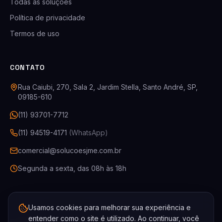
Todas as soluções
Política de privacidade
Termos de uso
CONTATO
Rua Caiubi, 270, Sala 2, Jardim Stella, Santo André, SP,
09185-610
(11) 93701-7712
(11) 94519-4171
(WhatsApp)
comercial@solucoesjme.com.br
Segunda a sexta, das 08h às 18h
Usamos cookies para melhorar sua experiência e
entender como o site é utilizado. Ao continuar, você
©
2026
JME Soluções Contra Incêndio
. Todos os direitos