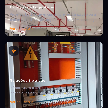
Serviços de Engenharia
Projetos, laudos, gerenciamento e regularização para
deixar sua edificação segura e em conformidade legal.
Ver solução
Soluções Elétricas
Infraestrutura elétrica segura para sistemas de
incêndio, painéis, bombas e iluminação de
emergência.
Ver solução